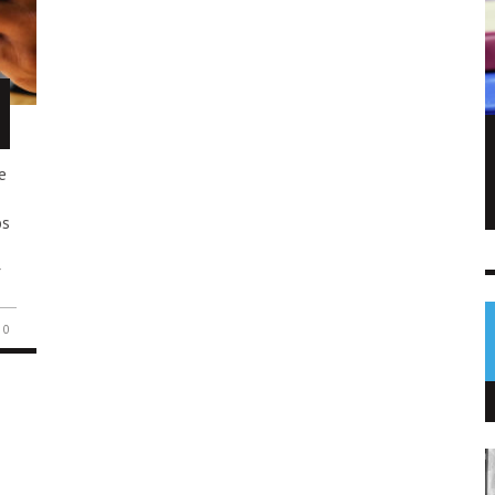
Sofía Cabrera conquista el oro para
e
Guatemala en pentatlón moderno
os
NOTICIAS
5 AGO
0
r
0