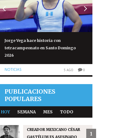
Jorge Vega hace historia con
Volcán de Fuego re
tetracampeonato en Santo Domingo
normales tras 50 h
2026
NOTICIAS
NOTICIAS
5 AGO
0
PUBLICACIONES
POPULARES
HOY
SEMANA
MES
TODO
CREADOR MEXICANO CÉSAR
1
GASTÉLUM ES ASESINADO