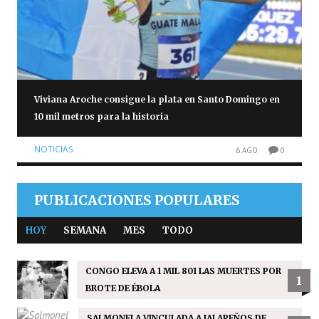
Viviana Aroche consigue la plata en Santo Domingo en
10 mil metros para la historia
NOTICIAS
6 AGO
0
PUBLICACIONES POPULARES
HOY
SEMANA
MES
TODO
CONGO ELEVA A 1 MIL 801 LAS MUERTES POR
1
BROTE DE ÉBOLA
SALMONELA VINCULADA A JALAPEÑOS DE