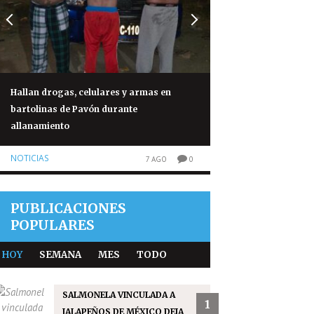
Hallan drogas, celulares y armas en
Capturan a cuatro
bartolinas de Pavón durante
responsables de at
allanamiento
panameño
NOTICIAS
NOTICIAS
7 AGO
0
PUBLICACIONES
POPULARES
HOY
SEMANA
MES
TODO
SALMONELA VINCULADA A
1
JALAPEÑOS DE MÉXICO DEJA