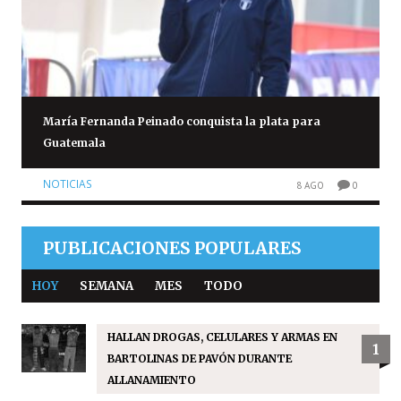
María Fernanda Peinado conquista la plata para
Guatemala
NOTICIAS
8 AGO
0
PUBLICACIONES POPULARES
HOY
SEMANA
MES
TODO
HALLAN DROGAS, CELULARES Y ARMAS EN
1
BARTOLINAS DE PAVÓN DURANTE
ALLANAMIENTO