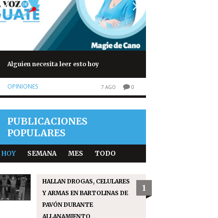
Alguien necesita leer esto hoy
Lester Martínez se
para defender su 
OPINIONES
7 AGO
0
NOTICIAS
PUBLICACIONES
POPULARES
HOY
SEMANA
MES
TODO
HALLAN DROGAS, CELULARES
1
Y ARMAS EN BARTOLINAS DE
PAVÓN DURANTE
ALLANAMIENTO