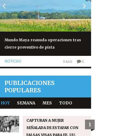
Mundo Maya reanuda operaciones tras
Conred aclara que 
cierre preventivo de pista
autorización para s
Fuego
NOTICIAS
9 AGO
0
SIN CATEGORÍA
PUBLICACIONES
POPULARES
HOY
SEMANA
MES
TODO
CAPTURAN A MUJER
1
SEÑALADA DE ESTAFAR CON
FALSAS VISAS PARA EE. UU.