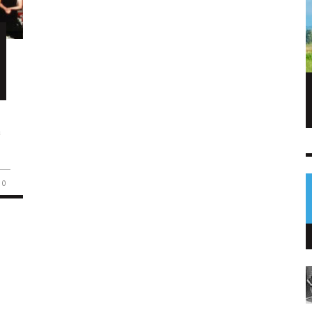
Capturan a dos hombres con arma
robada y prendas del MP en Villa Nueva
a
NOTICIAS
9 AGO
0
.
0