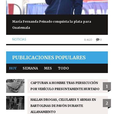
María Fernanda Peinado conquista la plata para
Guatemala
NOTICIAS
8 AGO
0
PUBLICACIONES POPULARES
HOY
SEMANA
MES
TODO
CAPTURAN A HOMBRE TRAS PERSECUCIÓN
1
POR VEHÍCULO PRESUNTAMENTE HURTADO
HALLAN DROGAS, CELULARES Y ARMAS EN
2
BARTOLINAS DE PAVÓN DURANTE
ALLANAMIENTO