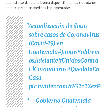
que esto se debe a la buena disposición de los ciudadanos
para respetar las medidas implementadas.
Actualización de datos
sobre casos de Coronavirus
(Covid-19) en
Guatemala
#JuntosSaldrem
osAdelante
#UnidosContra
ElCoronavirus
#QuedateEn
Casa
pic.twitter.com/tIG2c2XezP
— Gobierno Guatemala