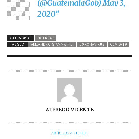
(@GuatemalaGob)
May 3,
2020
CATEGORÍAS
NOTICIAS
TAGGED:
ALEJANDRO GIAMMATTEI
CORONAVIRUS
COVID-19
A
ALFREDO VICENTE
U
T
O
ARTÍCULO ANTERIOR