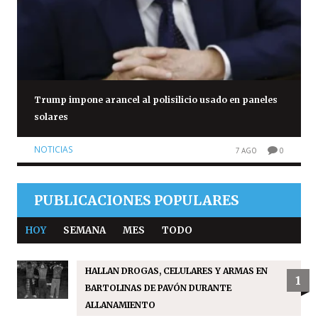
Trump impone arancel al polisilicio usado en paneles
solares
NOTICIAS
7 AGO
0
PUBLICACIONES POPULARES
HOY
SEMANA
MES
TODO
HALLAN DROGAS, CELULARES Y ARMAS EN
1
BARTOLINAS DE PAVÓN DURANTE
ALLANAMIENTO