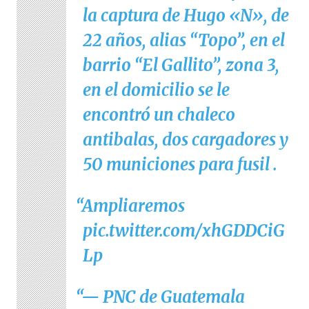
la captura de Hugo «N», de
22 años, alias “Topo”, en el
barrio “El Gallito”, zona 3,
en el domicilio se le
encontró un chaleco
antibalas, dos cargadores y
50 municiones para fusil .
Ampliaremos
pic.twitter.com/xhGDDCiG
Lp
— PNC de Guatemala