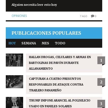
Alguien necesita leer esto hoy
OPINIONES
7 AGO
0
PUBLICACIONES POPULARES
HOY
SEMANA
MES
TODO
HALLAN DROGAS, CELULARES Y ARMAS EN
1
BARTOLINAS DE PAVÓN DURANTE
ALLANAMIENTO
CAPTURAN A CUATRO PRESUNTOS
2
RESPONSABLES DE ATAQUE CONTRA
TRAILERO PANAMEÑO
TRUMP IMPONE ARANCEL AL POLISILICIO
3
USADO EN PANELES SOLARES