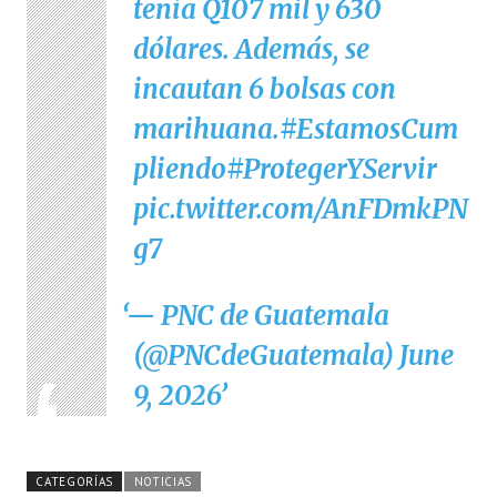
tenía Q107 mil y 630
dólares. Además, se
incautan 6 bolsas con
marihuana.
#EstamosCum
pliendo
#ProtegerYServir
pic.twitter.com/AnFDmkPN
g7
— PNC de Guatemala
(@PNCdeGuatemala)
June
9, 2026
CATEGORÍAS
NOTICIAS