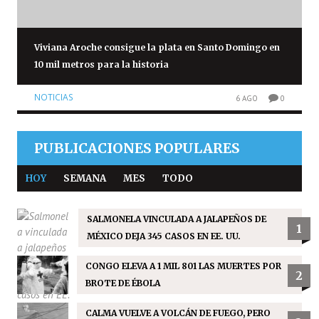
Viviana Aroche consigue la plata en Santo Domingo en
10 mil metros para la historia
NOTICIAS
6 AGO
0
PUBLICACIONES POPULARES
HOY
SEMANA
MES
TODO
SALMONELA VINCULADA A JALAPEÑOS DE
1
MÉXICO DEJA 345 CASOS EN EE. UU.
CONGO ELEVA A 1 MIL 801 LAS MUERTES POR
2
BROTE DE ÉBOLA
CALMA VUELVE A VOLCÁN DE FUEGO, PERO