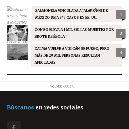
SALMONELA VINCULADA A JALAPEÑOS DE
1
MÉXICO DEJA 345 CASOS EN EE. UU.
CONGO ELEVA A 1 MIL 801 LAS MUERTES POR
2
BROTE DE ÉBOLA
CALMA VUELVE A VOLCÁN DE FUEGO, PERO
3
MÁS DE 29 MIL PERSONAS RESULTAN
AFECTADAS
VOLVER ARRIBA
Búscanos
en redes sociales