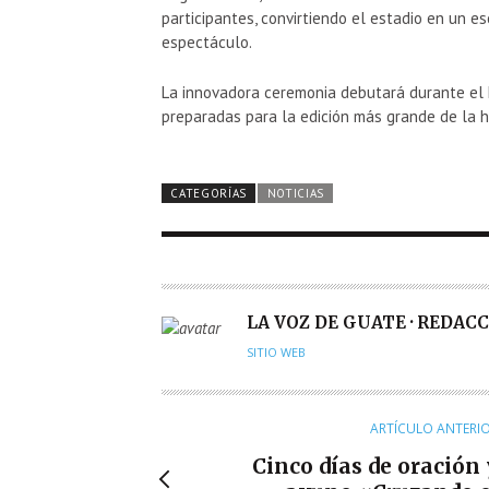
participantes, convirtiendo el estadio en un 
espectáculo.
La innovadora ceremonia debutará durante el 
preparadas para la edición más grande de la hi
CATEGORÍAS
NOTICIAS
A
LA VOZ DE GUATE · REDAC
U
SITIO WEB
T
O
R
ARTÍCULO ANTERI
Cinco días de oración 