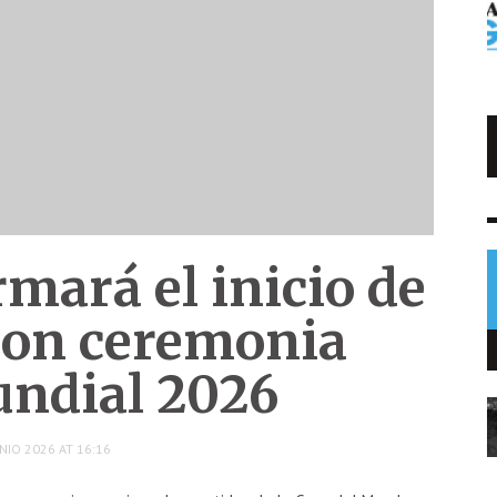
Trump impone arancel al polisilicio
usado en paneles solares
NOTICIAS
7 AGO
0
mará el inicio de
 con ceremonia
undial 2026
NIO 2026 AT 16:16