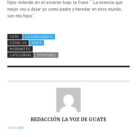
hijos viviendo en el exterior bajo la frase ´´ La esencia que
mejor voy a dejar yo como padre y heredar en este mundo,
son mis hijos´´.
FOTO:
LA VANGUARDIA
COVID-19
HIJOS
MIGRANTES
CATEGORÍAS
OPINIONES
A
REDACCIÓN LA VOZ DE GUATE
U
SITIO WEB
T