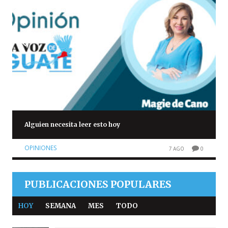
Alguien necesita leer esto hoy
OPINIONES
7 AGO
0
PUBLICACIONES POPULARES
HOY
SEMANA
MES
TODO