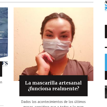
Trump impone arancel al polisilicio
usado en paneles solares
NOTICIAS
7 AGO
0
un
La mascarilla artesanal
r
¿funciona realmente?
e
Dados los acontecimientos de los últimos
meses, considero que a todos o la gran