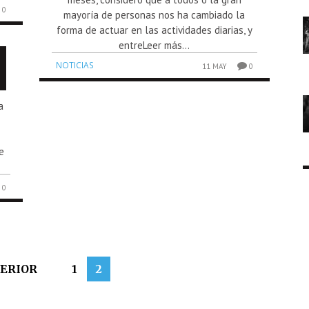
0
mayoría de personas nos ha cambiado la
forma de actuar en las actividades diarias, y
entreLeer más...
NOTICIAS
11 MAY
0
a
e
0
ERIOR
1
2