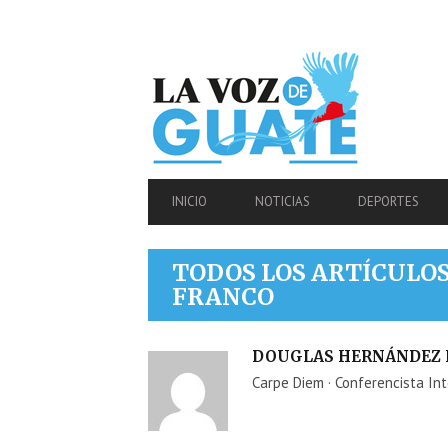
SECONDARY
NAVIGATION
PRIMARY
INICIO
NOTICIAS
DEPORTES
NAVIGATION
TODOS LOS ARTÍCULO
FRANCO
AUTOR
DOUGLAS HERNÁNDEZ
Carpe Diem · Conferencista In