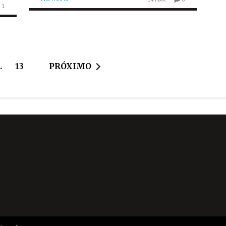
1
…
13
PRÓXIMO