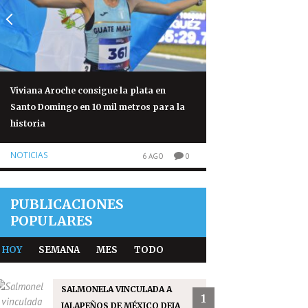
Viviana Aroche consigue la plata en
Salmonela vinculad
Santo Domingo en 10 mil metros para la
México deja 345 cas
historia
NOTICIAS
NOTICIAS
6 AGO
0
PUBLICACIONES
POPULARES
HOY
SEMANA
MES
TODO
SALMONELA VINCULADA A
1
JALAPEÑOS DE MÉXICO DEJA