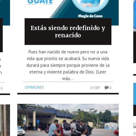
Estás siendo redefinido y
renacido
FIFA admite errores tras fallido plan de
privatizar el Mundial
Pues han nacido de nuevo pero no a una
vida que pronto se acabará. Su nueva vida
o
NOTICIAS
6 AGO
0
durará para siempre porque proviene de la
a
eterna y viviente palabra de Dios. 1Leer
n
más...
OPINIONES
19 SEP
0
0