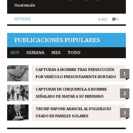
Guatemala
NOTICIAS
8 AGO
0
PUBLICACIONES POPULARES
HOY
SEMANA
MES
TODO
CAPTURAN A HOMBRE TRAS PERSECUCIÓN
1
POR VEHÍCULO PRESUNTAMENTE HURTADO
CAPTURAN EN CHIQUIMULA A HOMBRE
2
SEÑALADO DE MATAR A SU HERMANO
TRUMP IMPONE ARANCEL AL POLISILICIO
3
USADO EN PANELES SOLARES