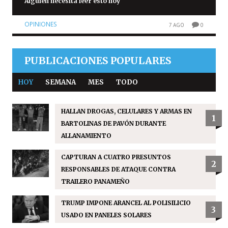
Alguien necesita leer esto hoy
OPINIONES
7 AGO
0
PUBLICACIONES POPULARES
HOY
SEMANA
MES
TODO
HALLAN DROGAS, CELULARES Y ARMAS EN
1
BARTOLINAS DE PAVÓN DURANTE
ALLANAMIENTO
CAPTURAN A CUATRO PRESUNTOS
2
RESPONSABLES DE ATAQUE CONTRA
TRAILERO PANAMEÑO
TRUMP IMPONE ARANCEL AL POLISILICIO
3
USADO EN PANELES SOLARES