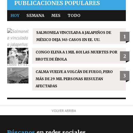
PUBLICACIONES POPULARES
HOY
SEMANA
MES
TODO
SALMONELA VINCULADA A JALAPEÑOS DE
1
MÉXICO DEJA 345 CASOS EN EE. UU.
CONGO ELEVA A 1 MIL 801 LAS MUERTES POR
2
BROTE DE ÉBOLA
CALMA VUELVE A VOLCÁN DE FUEGO, PERO
3
MÁS DE 29 MIL PERSONAS RESULTAN
AFECTADAS
VOLVER ARRIBA
Búscanos
en redes sociales