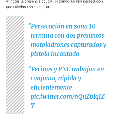
al notar la presencia policial, iniciando así una persecución
que culminó con su captura.
Persecución en zona 10
termina con dos presuntos
motoladrones capturados y
pistola incautada
Vecinos y PNC trabajan en
conjunto, rápida y
eficientemente
pic.twitter.com/nQuZbIqIZ
Y