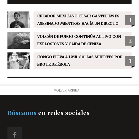
CREADOR MEXICANO CÉSAR GASTÉLUM ES
1
ASESINADO MIENTRAS HACÍA UN DIRECTO
VOLCÁN DE FUEGO CONTINÚA ACTIVO CON
2
EXPLOSIONES Y CAÍDA DE CENIZA
CONGO ELEVA A 1 MIL 801 LAS MUERTES POR
3
BROTE DE ÉBOLA
VOLVER ARRIBA
Búscanos
en redes sociales