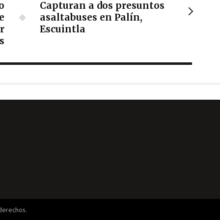
o
Capturan a dos presuntos
e
asaltabuses en Palín,
r
Escuintla
s
derechos.