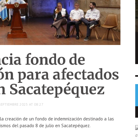
EE. UU. alcanza máximo de arrestos de
migrantes durante mandato de Trump
cia fondo de
NOTICIAS
7 AGO
0
n para afectados
n Sacatepéquez
SEPTIEMBRE 2025 AT 08:27
la creación de un fondo de indemnización destinado a las
sismos del pasado 8 de julio en Sacatepéquez.