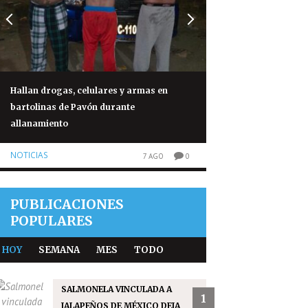
Hallan drogas, celulares y armas en
Capturan a cuatro
bartolinas de Pavón durante
responsables de at
allanamiento
panameño
NOTICIAS
NOTICIAS
7 AGO
0
PUBLICACIONES
POPULARES
HOY
SEMANA
MES
TODO
SALMONELA VINCULADA A
1
JALAPEÑOS DE MÉXICO DEJA