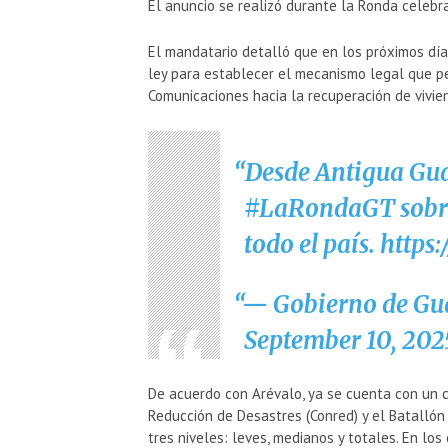
El anuncio se realizó durante la Ronda celeb
El mandatario detalló que en los próximos día
ley para establecer el mecanismo legal que per
Comunicaciones hacia la recuperación de vivi
Desde Antigua Gu
#LaRondaGT
sobr
todo el país.
https
— Gobierno de G
September 10, 202
De acuerdo con Arévalo, ya se cuenta con un 
Reducción de Desastres (Conred) y el Batallón d
tres niveles: leves, medianos y totales. En lo