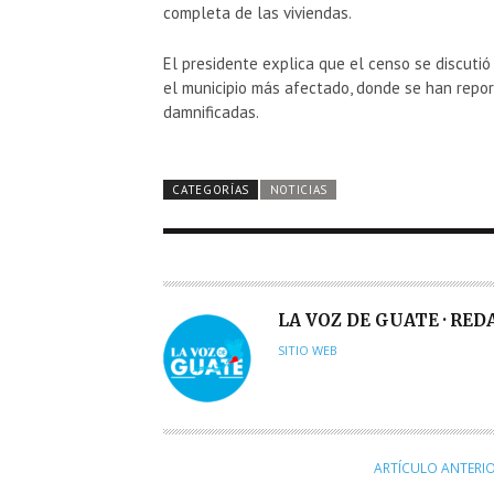
completa de las viviendas.
El presidente explica que el censo se discuti
el municipio más afectado, donde se han repor
damnificadas.
CATEGORÍAS
NOTICIAS
A
LA VOZ DE GUATE · RE
U
SITIO WEB
T
O
R
ARTÍCULO ANTERI