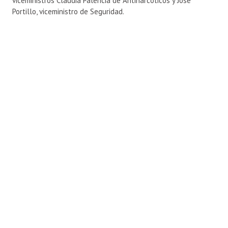
viceministros Claudia Palencia de Antinarcóticos y José
Portillo, viceministro de Seguridad.