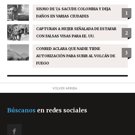
SISMO DE 7,4 SACUDE COLOMBIA Y DEJA
1
DAÑOS EN VARIAS CIUDADES
CAPTURAN A MUJER SEÑALADA DE ESTAFAR
2
CON FALSAS VISAS PARA EE. UU.
CONRED ACLARA QUE NADIE TIENE
3
AUTORIZACIÓN PARA SUBIR AL VOLCÁN DE
FUEGO
VOLVER ARRIBA
Búscanos
en redes sociales