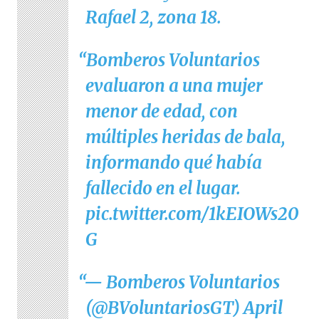
Rafael 2, zona 18.
Bomberos Voluntarios
evaluaron a una mujer
menor de edad, con
múltiples heridas de bala,
informando qué había
fallecido en el lugar.
pic.twitter.com/1kEIOWs20
G
— Bomberos Voluntarios
(@BVoluntariosGT)
April