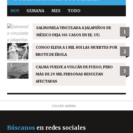
HOY
SEMANA
MES
TODO
SALMONELA VINCULADA A JALAPEÑOS DE
1
MÉXICO DEJA 345 CASOS EN EE. UU.
CONGO ELEVA A 1 MIL 801 LAS MUERTES POR
2
BROTE DE ÉBOLA
CALMA VUELVE A VOLCÁN DE FUEGO, PERO
3
MÁS DE 29 MIL PERSONAS RESULTAN
AFECTADAS
VOLVER ARRIBA
Búscanos
en redes sociales