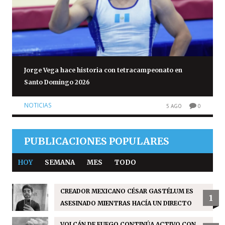
Jorge Vega hace historia con tetracampeonato en
Santo Domingo 2026
NOTICIAS
5 AGO
0
PUBLICACIONES POPULARES
HOY
SEMANA
MES
TODO
CREADOR MEXICANO CÉSAR GASTÉLUM ES
1
ASESINADO MIENTRAS HACÍA UN DIRECTO
VOLCÁN DE FUEGO CONTINÚA ACTIVO CON