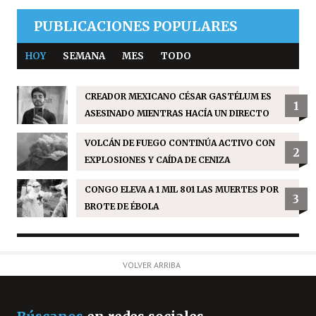
PUBLICACIONES POPULARES
HOY
SEMANA
MES
TODO
CREADOR MEXICANO CÉSAR GASTÉLUM ES
1
ASESINADO MIENTRAS HACÍA UN DIRECTO
VOLCÁN DE FUEGO CONTINÚA ACTIVO CON
2
EXPLOSIONES Y CAÍDA DE CENIZA
CONGO ELEVA A 1 MIL 801 LAS MUERTES POR
3
BROTE DE ÉBOLA
VOLVER ARRIBA