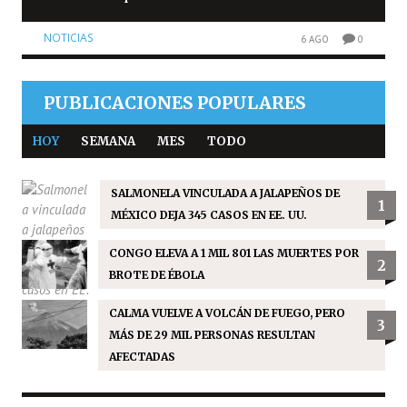
NOTICIAS
6 AGO
0
PUBLICACIONES POPULARES
HOY
SEMANA
MES
TODO
SALMONELA VINCULADA A JALAPEÑOS DE
1
MÉXICO DEJA 345 CASOS EN EE. UU.
CONGO ELEVA A 1 MIL 801 LAS MUERTES POR
2
BROTE DE ÉBOLA
CALMA VUELVE A VOLCÁN DE FUEGO, PERO
3
MÁS DE 29 MIL PERSONAS RESULTAN
AFECTADAS