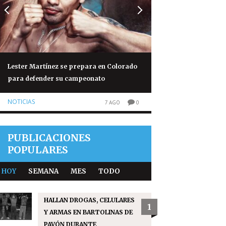
Lester Martínez se prepara en Colorado
Trump impone aranc
para defender su campeonato
usado en paneles s
NOTICIAS
NOTICIAS
7 AGO
0
PUBLICACIONES
POPULARES
HOY
SEMANA
MES
TODO
HALLAN DROGAS, CELULARES
1
Y ARMAS EN BARTOLINAS DE
PAVÓN DURANTE