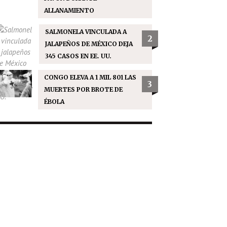
ALLANAMIENTO
SALMONELA VINCULADA A
2
JALAPEÑOS DE MÉXICO DEJA
345 CASOS EN EE. UU.
CONGO ELEVA A 1 MIL 801 LAS
3
MUERTES POR BROTE DE
ÉBOLA