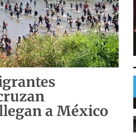
Piden frenar multas migratorias en
Estados Unidos
OPINIONES
7 AGO
0
igrantes
cruzan
llegan a México