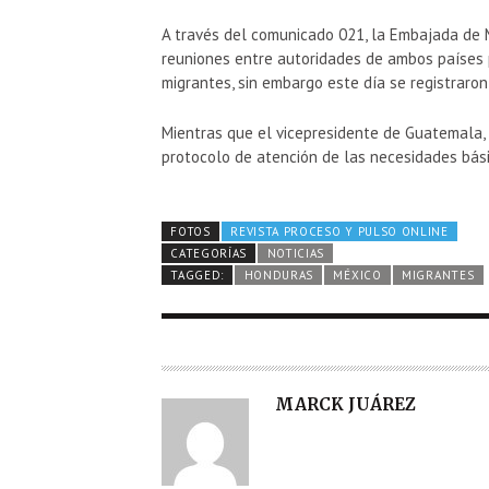
A través del comunicado 021, la Embajada de
reuniones entre autoridades de ambos países p
migrantes, sin embargo este día se registraro
Mientras que el vicepresidente de Guatemala, 
protocolo de atención de las necesidades bási
FOTOS
REVISTA PROCESO Y PULSO ONLINE
CATEGORÍAS
NOTICIAS
TAGGED:
HONDURAS
MÉXICO
MIGRANTES
A
MARCK JUÁREZ
U
T
O