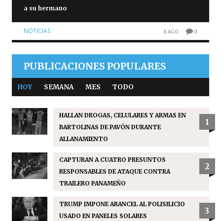
a su hermano
NOTICIAS
8 AGO
0
PUBLICACIONES POPULARES
HOY
SEMANA
MES
TODO
HALLAN DROGAS, CELULARES Y ARMAS EN
1
BARTOLINAS DE PAVÓN DURANTE
ALLANAMIENTO
CAPTURAN A CUATRO PRESUNTOS
2
RESPONSABLES DE ATAQUE CONTRA
TRAILERO PANAMEÑO
TRUMP IMPONE ARANCEL AL POLISILICIO
3
USADO EN PANELES SOLARES