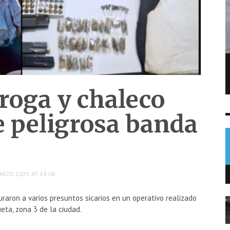
Alberto González conquista el bronce
para Guatemala en los 10 mil metros
roga y chaleco
DEPORTES
8 AGO
0
e peligrosa banda
ARZO 2025 AT 14:06
turaron a varios presuntos sicarios en un operativo realizado
eta, zona 3 de la ciudad.