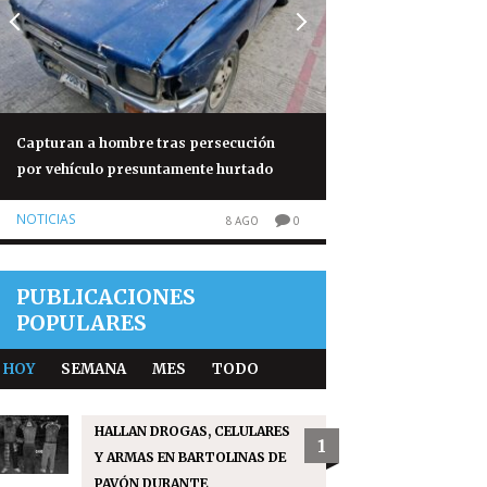
Capturan a hombre tras persecución
Capturan en Chiqu
por vehículo presuntamente hurtado
señalado de matar
NOTICIAS
NOTICIAS
8 AGO
0
PUBLICACIONES
POPULARES
HOY
SEMANA
MES
TODO
HALLAN DROGAS, CELULARES
1
Y ARMAS EN BARTOLINAS DE
PAVÓN DURANTE