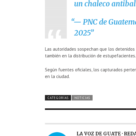
un chaleco antiba
— PNC de Guatem
2025
Las autoridades sospechan que los detenidos e
también en la distribución de estupefacientes.
Según fuentes oficiales, los capturados perte
en la ciudad.
CATEGORÍAS
NOTICIAS
A
LA VOZ DE GUATE · RE