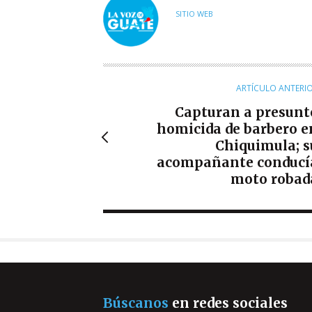
U
SITIO WEB
T
O
R
ARTÍCULO ANTERI
Capturan a presunt
homicida de barbero e
Chiquimula; s
acompañante conducí
moto robad
Búscanos
en redes sociales