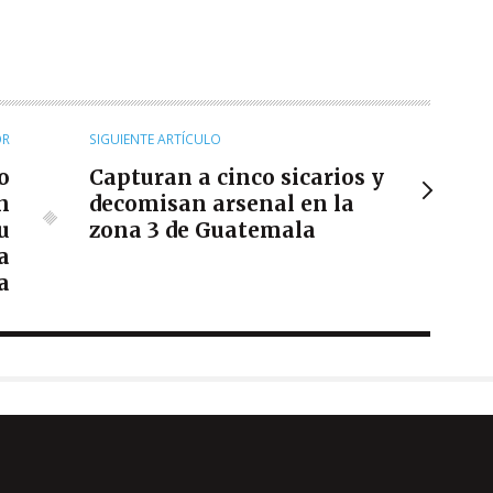
OR
SIGUIENTE ARTÍCULO
o
Capturan a cinco sicarios y
n
decomisan arsenal en la
u
zona 3 de Guatemala
a
a