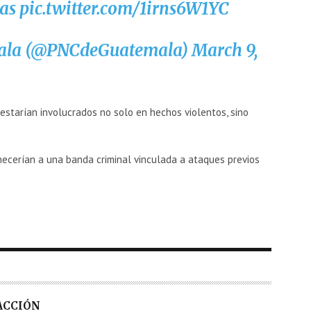
las
pic.twitter.com/1irns6W1YC
ala (@PNCdeGuatemala)
March 9,
starían involucrados no solo en hechos violentos, sino
necerían a una banda criminal vinculada a ataques previos
DACCIÓN