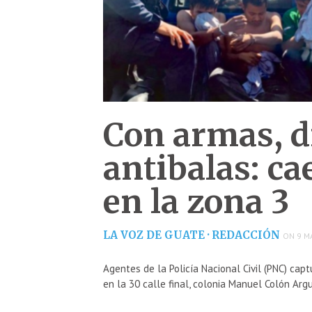
Con armas, d
antibalas: ca
en la zona 3
LA VOZ DE GUATE · REDACCIÓN
ON 9 M
Agentes de la Policía Nacional Civil (PNC) cap
en la 30 calle final, colonia Manuel Colón Argu