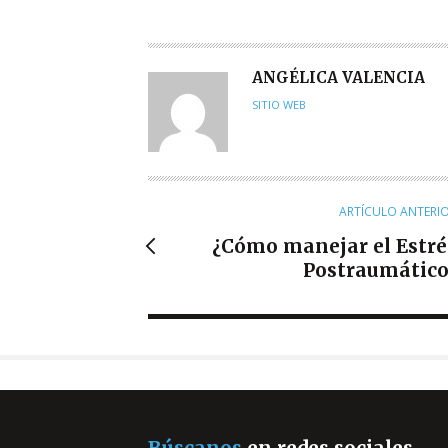
A
ANGÉLICA VALENCIA
U
SITIO WEB
T
O
R
ARTÍCULO ANTERI
¿Cómo manejar el Estré
Postraumático