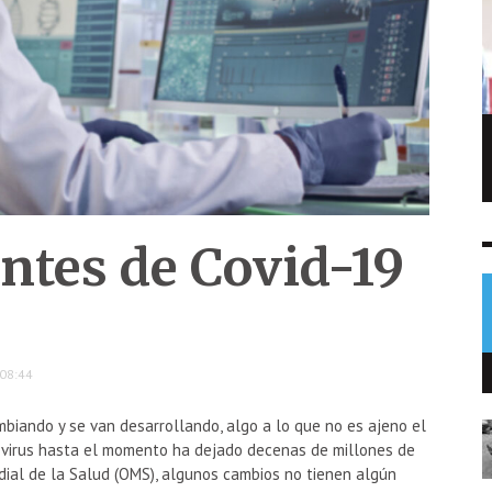
Capturan en Chiquimula a hombre
señalado de matar a su hermano
NOTICIAS
8 AGO
0
ntes de Covid-19
08:44
mbiando y se van desarrollando, algo a lo que no es ajeno el
l virus hasta el momento ha dejado decenas de millones de
ial de la Salud (OMS), algunos cambios no tienen algún