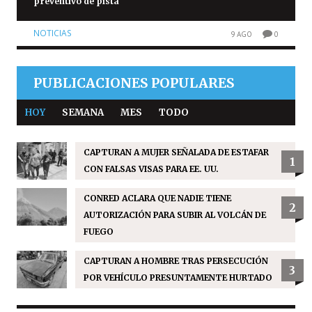
preventivo de pista
NOTICIAS
9 AGO
0
PUBLICACIONES POPULARES
HOY
SEMANA
MES
TODO
CAPTURAN A MUJER SEÑALADA DE ESTAFAR
1
CON FALSAS VISAS PARA EE. UU.
CONRED ACLARA QUE NADIE TIENE
2
AUTORIZACIÓN PARA SUBIR AL VOLCÁN DE
FUEGO
CAPTURAN A HOMBRE TRAS PERSECUCIÓN
3
POR VEHÍCULO PRESUNTAMENTE HURTADO