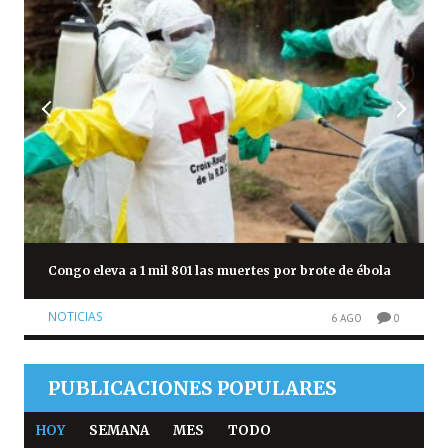
Congo eleva a 1 mil 801 las muertes por brote de ébola
NOTICIAS
6 AGO
0
PUBLICACIONES POPULARES
HOY
SEMANA
MES
TODO