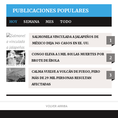
PUBLICACIONES POPULARES
HOY
SEMANA
MES
TODO
SALMONELA VINCULADA A JALAPEÑOS DE
1
MÉXICO DEJA 345 CASOS EN EE. UU.
CONGO ELEVA A 1 MIL 801 LAS MUERTES POR
2
BROTE DE ÉBOLA
CALMA VUELVE A VOLCÁN DE FUEGO, PERO
3
MÁS DE 29 MIL PERSONAS RESULTAN
AFECTADAS
VOLVER ARRIBA