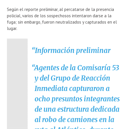
Según el reporte preliminar, al percatarse de la presencia
policial, varios de los sospechosos intentaron darse a la
fuga; sin embargo, fueron neutralizados y capturados en el
lugar.
Información preliminar
Agentes de la Comisaría 53
y del Grupo de Reacción
Inmediata capturaron a
ocho presuntos integrantes
de una estructura dedicada
al robo de camiones en la