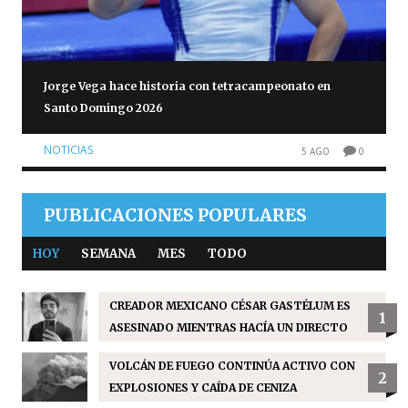
Jorge Vega hace historia con tetracampeonato en
Santo Domingo 2026
NOTICIAS
5 AGO
0
PUBLICACIONES POPULARES
HOY
SEMANA
MES
TODO
CREADOR MEXICANO CÉSAR GASTÉLUM ES
1
ASESINADO MIENTRAS HACÍA UN DIRECTO
VOLCÁN DE FUEGO CONTINÚA ACTIVO CON
2
EXPLOSIONES Y CAÍDA DE CENIZA