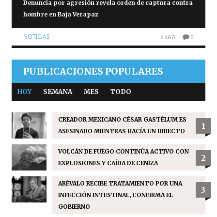
Denuncia por agresión revela orden de captura contra
hombre en Baja Verapaz
NOTICIAS
6 AGO
0
PUBLICACIONES POPULARES
HOY
SEMANA
MES
TODO
CREADOR MEXICANO CÉSAR GASTÉLUM ES
1
ASESINADO MIENTRAS HACÍA UN DIRECTO
VOLCÁN DE FUEGO CONTINÚA ACTIVO CON
2
EXPLOSIONES Y CAÍDA DE CENIZA
ARÉVALO RECIBE TRATAMIENTO POR UNA
3
INFECCIÓN INTESTINAL, CONFIRMA EL
GOBIERNO