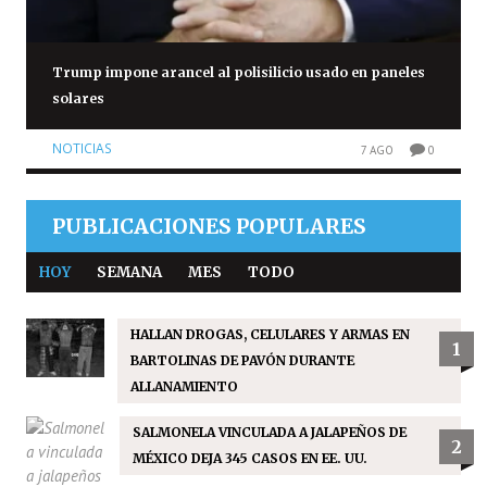
Trump impone arancel al polisilicio usado en paneles
solares
NOTICIAS
7 AGO
0
PUBLICACIONES POPULARES
HOY
SEMANA
MES
TODO
HALLAN DROGAS, CELULARES Y ARMAS EN
1
BARTOLINAS DE PAVÓN DURANTE
ALLANAMIENTO
SALMONELA VINCULADA A JALAPEÑOS DE
2
MÉXICO DEJA 345 CASOS EN EE. UU.