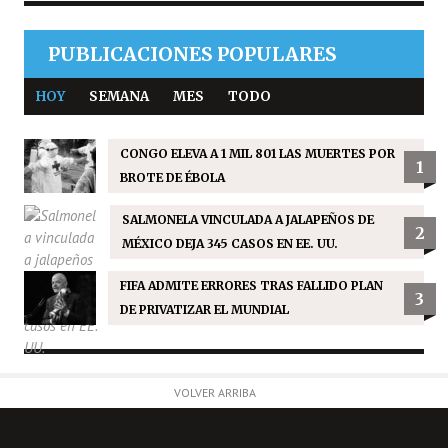
PUBLICACIONES POPULARES
HOY
SEMANA
MES
TODO
CONGO ELEVA A 1 MIL 801 LAS MUERTES POR
1
BROTE DE ÉBOLA
SALMONELA VINCULADA A JALAPEÑOS DE
2
MÉXICO DEJA 345 CASOS EN EE. UU.
FIFA ADMITE ERRORES TRAS FALLIDO PLAN
3
DE PRIVATIZAR EL MUNDIAL
VOLVER ARRIBA