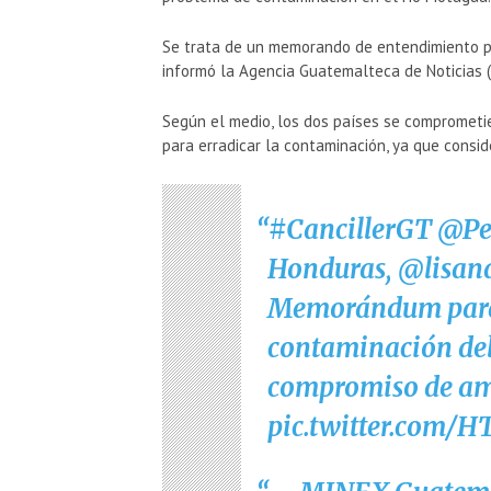
Se trata de un memorando de entendimiento pa
informó la Agencia Guatemalteca de Noticias 
Según el medio, los dos países se comprometie
para erradicar la contaminación, ya que consid
#CancillerGT
@Pe
Honduras,
@lisand
Memorándum para r
contaminación del 
compromiso de am
pic.twitter.com/