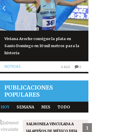
Viviana Aroche consigue la plata en
Salmonela vinculad
Santo Domingo en 10 mil metros para la
México deja 345 cas
historia
NOTICIAS
NOTICIAS
6 AGO
0
PUBLICACIONES
POPULARES
HOY
SEMANA
MES
TODO
SALMONELA VINCULADA A
1
JALAPEÑOS DE MÉXICO DEJA