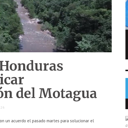
FIFA admite errores tras fallido plan de
privatizar el Mundial
NOTICIAS
6 AGO
0
 Honduras
icar
ón del Motagua
:26
on un acuerdo el pasado martes para solucionar el