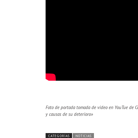
Foto de portada tomada de video en YouTue de Co
y causas de su deterioro»
CATEGORÍAS
NOTICIAS