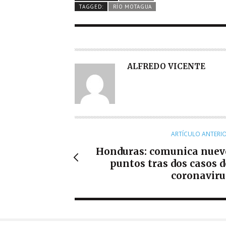
TAGGED:
RÍO MOTAGUA
A
ALFREDO VICENTE
U
T
O
R
ARTÍCULO ANTERI
Honduras: comunica nuev
puntos tras dos casos d
coronaviru