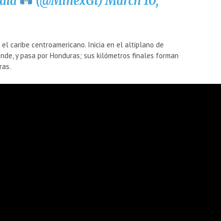
ala
(@MinexGt)
March 10,
el caribe centroamericano. Inicia en el altiplano de
nde, y pasa por Honduras; sus kilómetros finales forman
ras.