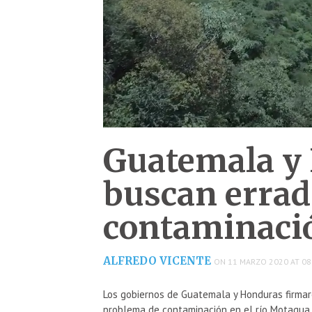
Guatemala y
buscan errad
contaminaci
ALFREDO VICENTE
ON 11 MARZO 2020 AT 08
Los gobiernos de Guatemala y Honduras firmar
problema de contaminación en el río Motagua.