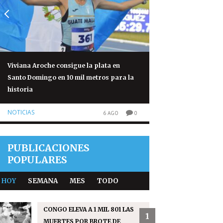
Viviana Aroche consigue la plata en
Salmonela vinculad
Santo Domingo en 10 mil metros para la
México deja 345 cas
historia
NOTICIAS
NOTICIAS
6 AGO
0
PUBLICACIONES
POPULARES
HOY
SEMANA
MES
TODO
CONGO ELEVA A 1 MIL 801 LAS
1
MUERTES POR BROTE DE