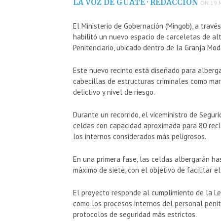
LA VOZ DE GUATE · REDACCIÓN
ON 19 
El Ministerio de Gobernación (Mingob), a través
habilitó un nuevo espacio de carceletas de a
Penitenciario, ubicado dentro de la Granja Mod
Este nuevo recinto está diseñado para albergar
cabecillas de estructuras criminales como mara
delictivo y nivel de riesgo.
Durante un recorrido, el viceministro de Segur
celdas con capacidad aproximada para 80 reclus
los internos considerados más peligrosos.
En una primera fase, las celdas albergarán ha
máximo de siete, con el objetivo de facilitar e
El proyecto responde al cumplimiento de la Ley
como los procesos internos del personal penite
protocolos de seguridad más estrictos.