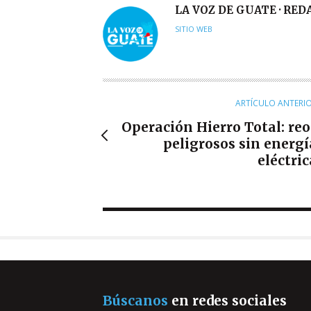
A
LA VOZ DE GUATE · RE
U
SITIO WEB
T
O
R
ARTÍCULO ANTERI
Operación Hierro Total: reo
peligrosos sin energí
eléctric
Búscanos
en redes sociales