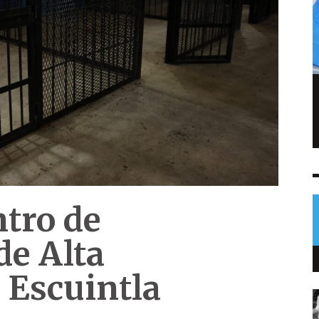
FIFA admite errores tras fallido plan de
privatizar el Mundial
NOTICIAS
6 AGO
0
ntro de
de Alta
 Escuintla