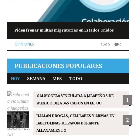
Piden frenar multas migratorias en Estados Unidos
OPINIONES
7 AGO
0
PUBLICACIONES POPULARES
HOY
SEMANA
MES
TODO
SALMONELA VINCULADA A JALAPEÑOS DE
1
MÉXICO DEJA 345 CASOS EN EE. UU.
HALLAN DROGAS, CELULARES Y ARMAS EN
2
BARTOLINAS DE PAVÓN DURANTE
ALLANAMIENTO