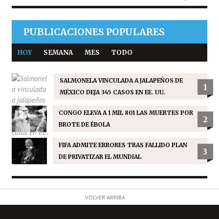
PUBLICACIONES POPULARES
HOY
SEMANA
MES
TODO
SALMONELA VINCULADA A JALAPEÑOS DE
1
MÉXICO DEJA 345 CASOS EN EE. UU.
CONGO ELEVA A 1 MIL 801 LAS MUERTES POR
2
BROTE DE ÉBOLA
FIFA ADMITE ERRORES TRAS FALLIDO PLAN
3
DE PRIVATIZAR EL MUNDIAL
VOLVER ARRIBA