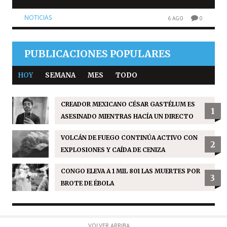
NOTICIAS
6 AGO
0
PUBLICACIONES POPULARES
HOY
SEMANA
MES
TODO
CREADOR MEXICANO CÉSAR GASTÉLUM ES
1
ASESINADO MIENTRAS HACÍA UN DIRECTO
VOLCÁN DE FUEGO CONTINÚA ACTIVO CON
2
EXPLOSIONES Y CAÍDA DE CENIZA
CONGO ELEVA A 1 MIL 801 LAS MUERTES POR
3
BROTE DE ÉBOLA
VOLVER ARRIBA