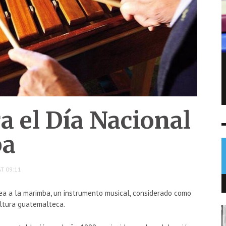
Sofía Cabrera conquista el oro para
Guatemala en pentatlón moderno
NOTICIAS
5 AGO
0
a el Día Nacional
ba
T 09:11
a a la marimba, un instrumento musical, considerado como
ultura guatemalteca.