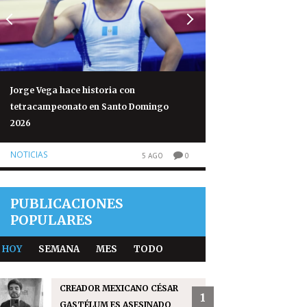
Jorge Vega hace historia con
Volcán de Fuego re
tetracampeonato en Santo Domingo
normales tras 50 h
2026
NOTICIAS
NOTICIAS
5 AGO
0
PUBLICACIONES
POPULARES
HOY
SEMANA
MES
TODO
CREADOR MEXICANO CÉSAR
1
GASTÉLUM ES ASESINADO