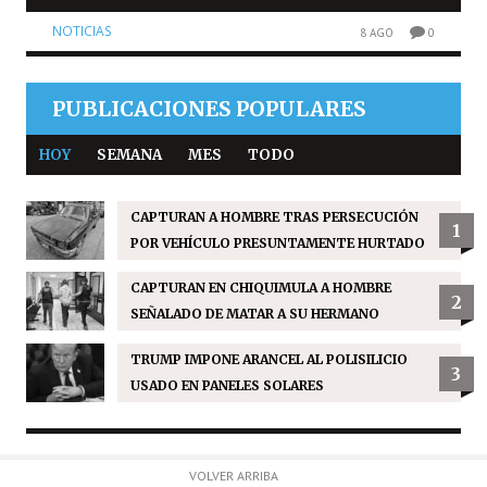
NOTICIAS
8 AGO
0
PUBLICACIONES POPULARES
HOY
SEMANA
MES
TODO
CAPTURAN A HOMBRE TRAS PERSECUCIÓN
1
POR VEHÍCULO PRESUNTAMENTE HURTADO
CAPTURAN EN CHIQUIMULA A HOMBRE
2
SEÑALADO DE MATAR A SU HERMANO
TRUMP IMPONE ARANCEL AL POLISILICIO
3
USADO EN PANELES SOLARES
VOLVER ARRIBA