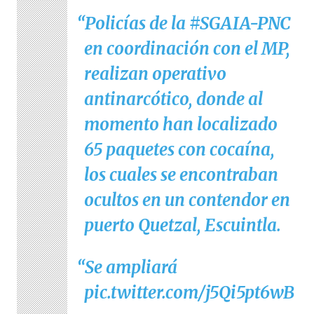
Policías de la
#SGAIA
-PNC
en coordinación con el MP,
realizan operativo
antinarcótico, donde al
momento han localizado
65 paquetes con cocaína,
los cuales se encontraban
ocultos en un contendor en
puerto Quetzal, Escuintla.
Se ampliará
pic.twitter.com/j5Qi5pt6wB