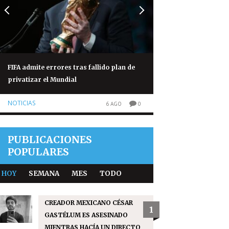
FIFA admite errores tras fallido plan de
Congo eleva a 1 mil
privatizar el Mundial
brote de ébola
NOTICIAS
NOTICIAS
6 AGO
0
PUBLICACIONES
POPULARES
HOY
SEMANA
MES
TODO
CREADOR MEXICANO CÉSAR
1
GASTÉLUM ES ASESINADO
MIENTRAS HACÍA UN DIRECTO