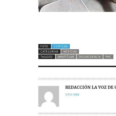
FOTO:
CORTESÍA
CATEGORÍAS
NOTICIAS
TAGGED:
AMATITLÁN
DELINCUENCIA
PNC
A
REDACCIÓN LA VOZ DE
U
SITIO WEB
T
O
R