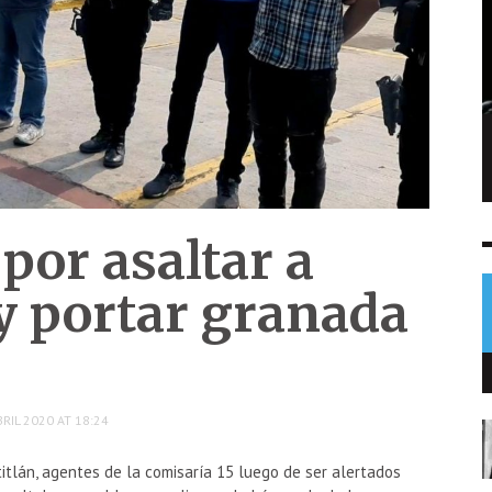
Denuncia por agresión revela orden de
captura contra hombre en Baja Verapaz
NOTICIAS
6 AGO
0
por asaltar a
y portar granada
RIL 2020 AT 18:24
itlán, agentes de la comisaría 15 luego de ser alertados