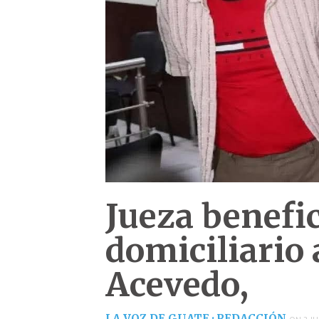
Jueza benefic
domiciliario 
Acevedo,
LA VOZ DE GUATE · REDACCIÓN