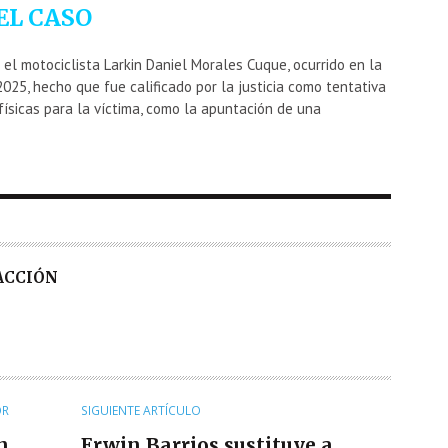
EL CASO
 el motociclista
Larkin Daniel Morales Cuque
, ocurrido en la
25, hecho que fue calificado por la justicia como tentativa
físicas para la víctima, como la apuntación de una
DACCIÓN
OR
SIGUIENTE ARTÍCULO
n
Erwin Barrios sustituye a