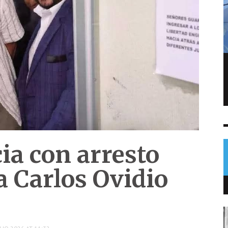
Volcán de Fuego retorna a parámetros
normales tras 50 horas de actividad
NOTICIAS
5 AGO
0
ia con arresto
a Carlos Ovidio