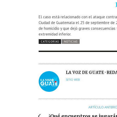
El caso está relacionado con el ataque contra
Ciudad de Guatemala el 25 de septiembre de 20
de homicidio y que dejó graves consecuencias 
extremidad inferior.
CATEGORÍAS
NOTICIAS
A
LA VOZ DE GUATE · RE
U
SITIO WEB
T
O
R
ARTÍCULO ANTERI
¿Qué encuentros se jugará