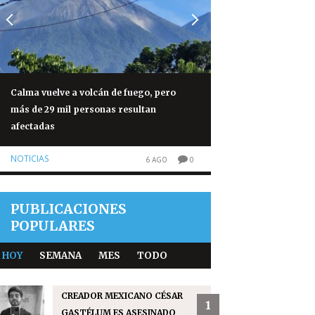
Calma vuelve a volcán de fuego, pero
Jorge Vega hace his
más de 29 mil personas resultan
tetracampeonato e
afectadas
2026
NOTICIAS
NOTICIAS
6 AGO
0
PUBLICACIONES
POPULARES
HOY
SEMANA
MES
TODO
CREADOR MEXICANO CÉSAR
1
GASTÉLUM ES ASESINADO