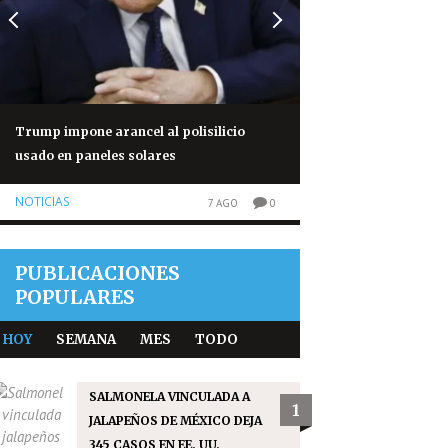
Trump impone arancel al polisilicio
Piden frenar multa
usado en paneles solares
Estados Unidos
NOTICIAS
OPINIONES
7 AGO
0
PUBLICACIONES
POPULARES
HOY
SEMANA
MES
TODO
SALMONELA VINCULADA A
1
JALAPEÑOS DE MÉXICO DEJA
345 CASOS EN EE. UU.