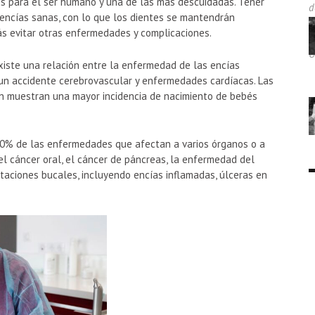
es para el ser humano y una de las más descuidadas. Tener
ncías sanas, con lo que los dientes se mantendrán
ás evitar otras enfermedades y complicaciones.
iste una relación entre la enfermedad de las encías
 un accidente cerebrovascular y enfermedades cardíacas. Las
n muestran una mayor incidencia de nacimiento de bebés
90% de las enfermedades que afectan a varios órganos o a
el cáncer oral, el cáncer de páncreas, la enfermedad del
taciones bucales, incluyendo encías inflamadas, úlceras en