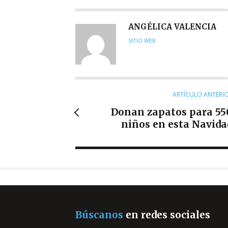
A
ANGÉLICA VALENCIA
U
SITIO WEB
T
O
R
ARTÍCULO ANTERI
Donan zapatos para 55
niños en esta Navida
Búscanos
en redes sociales