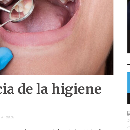
Hallan drogas, celulares y armas en
bartolinas de Pavón durante
allanamiento
NOTICIAS
7 AGO
0
ia de la higiene
 AT 08:02