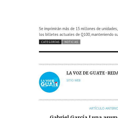
Se imprimirán más de 15 millones de unidades, 
los billetes actuales de Q100, manteniendo su
CATEGORÍAS
NOTICIAS
A
LA VOZ DE GUATE · RE
U
SITIO WEB
T
O
R
ARTÍCULO ANTERI
Gabriel García Luna asum