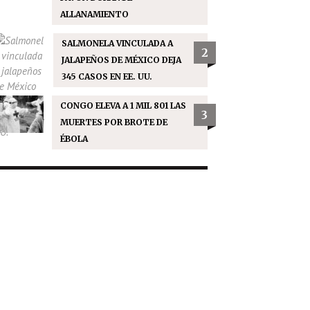
ALLANAMIENTO
SALMONELA VINCULADA A
2
JALAPEÑOS DE MÉXICO DEJA
345 CASOS EN EE. UU.
CONGO ELEVA A 1 MIL 801 LAS
3
MUERTES POR BROTE DE
ÉBOLA