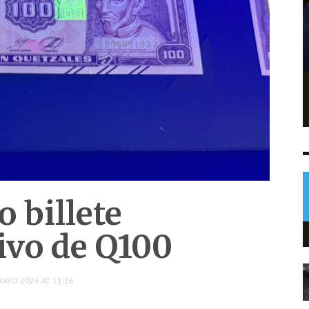
Hallan drogas, celulares y armas en
bartolinas de Pavón durante
allanamiento
NOTICIAS
7 AGO
0
 billete
vo de Q100
MAYO 2026 AT 11:26