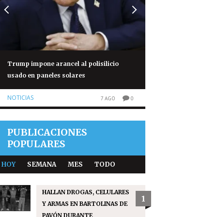
Trump impone arancel al polisilicio
Piden frenar multa
usado en paneles solares
Estados Unidos
NOTICIAS
OPINIONES
7 AGO
0
PUBLICACIONES
POPULARES
HOY
SEMANA
MES
TODO
HALLAN DROGAS, CELULARES
1
Y ARMAS EN BARTOLINAS DE
PAVÓN DURANTE