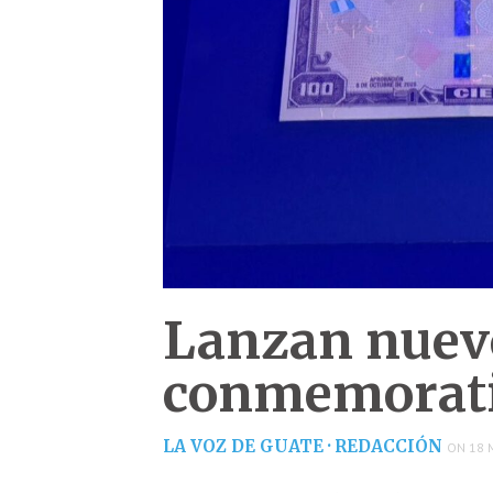
Lanzan nuevo
conmemorati
LA VOZ DE GUATE · REDACCIÓN
ON 18 